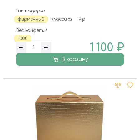
Тип подарка
фирменный
классика
vip
Вес конфет, г
1000
1 100
₽
В корзину