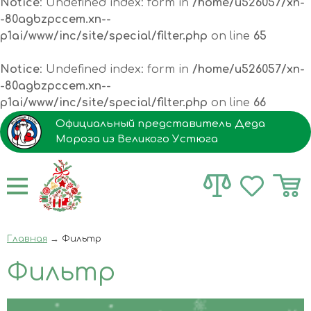
Notice
: Undefined index: form in
/home/u526057/xn-
-80agbzpccem.xn--
p1ai/www/inc/site/special/filter.php
on line
65
Notice
: Undefined index: form in
/home/u526057/xn-
-80agbzpccem.xn--
p1ai/www/inc/site/special/filter.php
on line
66
Официальный представитель Деда
Мороза из Великого Устюга
Главная
→
Фильтр
Фильтр