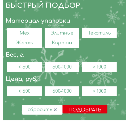
БЫСТРЫЙ ПОДБОР
Материал упаковки
Мех
Элитные
Текстиль
Жесть
Картон
Вес, г.
< 500
500–1000
> 1000
Цена, руб.
< 500
500–1000
> 1000
сбросить