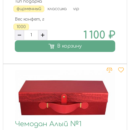
Тип подарка
фирменный
классика
vip
Вес конфет, г
1000
1 100
₽
В корзину
Чемодан Алый №1