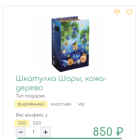
Шкатулка Шары, кожа-
дерево
Тип подарка
фирменный
классика
vip
Вес конфет, г
300
500
850
₽