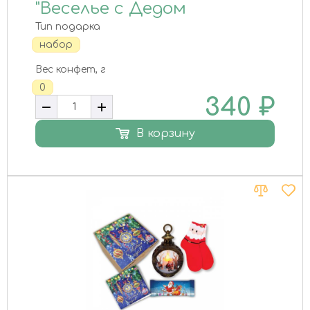
"Веселье с Дедом
Морозом"
Тип подарка
набор
Вес конфет, г
0
340
₽
В корзину