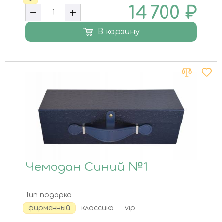
14 700
₽
В корзину
Чемодан Синий №1
Тип подарка
фирменный
классика
vip