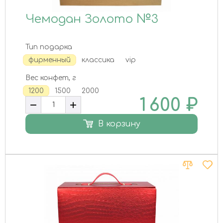
Чемодан Золото №3
Тип подарка
фирменный
классика
vip
Вес конфет, г
1200
1500
2000
1 600
₽
В корзину